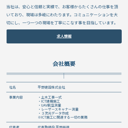
当社は、安心と信頼と実績で、お客様からたくさんの仕事を頂
いており、現場は多岐にわたります。コミュニケーションを大
切にし、一つ一つの現場を丁寧にこなす事を目指しています。
求人情報
会社概要
社名
平野建設株式会社
事業内容
・土木工事一式
・ICT建機施工
・UAV航空測量
・レーザースキャナー測量
・３次元データ作成
※ICT施工に関連する一切の業務
代表者
代表取締役 平野辰徳