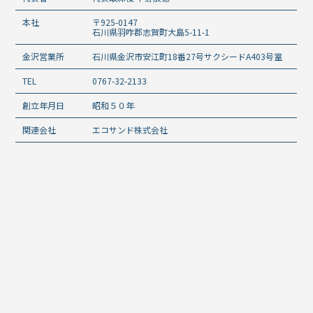
本社
〒925-0147
石川県羽咋郡志賀町大島5-11-1
金沢営業所
石川県金沢市安江町18番27号サクシードA403号室
TEL
0767-32-2133
創立年月日
昭和５０年
関連会社
エコサンド株式会社